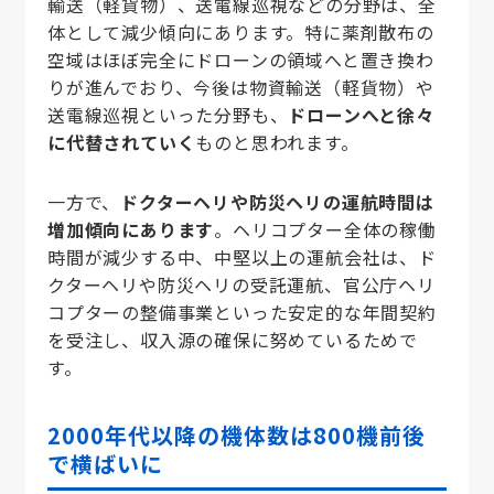
輸送（軽貨物）、送電線巡視などの分野は、全
体として減少傾向にあります。特に薬剤散布の
空域はほぼ完全にドローンの領域へと置き換わ
りが進んでおり、今後は物資輸送（軽貨物）や
送電線巡視といった分野も、
ドローンへと徐々
に代替されていく
ものと思われます。
一方で、
ドクターヘリや防災ヘリの運航時間は
増加傾向にあります
。ヘリコプター全体の稼働
時間が減少する中、中堅以上の運航会社は、ド
クターヘリや防災ヘリの受託運航、官公庁ヘリ
コプターの整備事業といった安定的な年間契約
を受注し、収入源の確保に努めているためで
す。
2000年代以降の
機体数は800機前後
で横ばいに