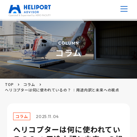
病院ヘリポート
COLUMN
コラム
防災ヘリポート
高層ビルヘリポート
TOP
コラム
仮設ヘリポート
ヘリコプターは何に使われているの？ ：用途内訳と未来への視点
V ポート
コラム
2025.11.04
ヘリコプターは何に使われてい
コラム