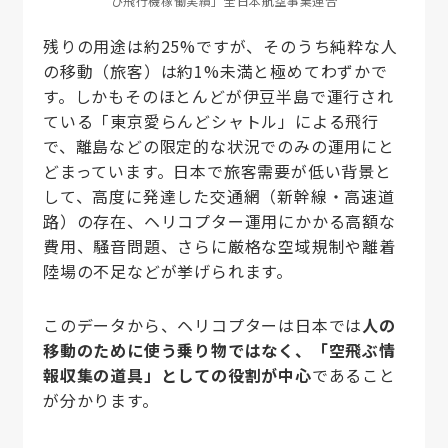
び飛行機稼働実績」全日本航空事業連合
残りの用途は約25%ですが、そのうち純粋な人
の移動（旅客）は約1%未満と極めてわずかで
す。しかもそのほとんどが伊豆半島で運行され
ている「東京愛らんどシャトル」による飛行
で、離島などの限定的な状況でのみの運用にと
どまっています。日本で旅客需要が低い背景と
して、高度に発達した交通網（新幹線・高速道
路）の存在、ヘリコプター運用にかかる高額な
費用、騒音問題、さらに厳格な空域規制や離着
陸場の不足などが挙げられます。
このデータから、ヘリコプターは日本では
人の
移動のために使う乗り物ではなく、「空飛ぶ情
報収集の道具」としての役割が中心
であること
が分かります。