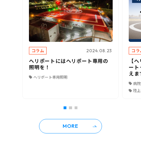
コラム
コラ
2024.08.23
ヘリポートにはヘリポート専用の
【ヘ
照明を！
ート
えま
ヘリポート専用照明
病院
陸上
MORE