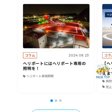
コラム
コラ
2024.08.23
ヘリポートにはヘリポート専用の
【ヘ
照明を！
ート
えま
ヘリポート専用照明
PAGE TOP
病院
陸上