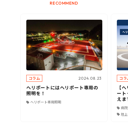
RECOMMEND
コラム
コラ
2024.08.23
ヘリポートにはヘリポート専用の
【ヘ
照明を！
ート
えま
ヘリポート専用照明
病院
陸上