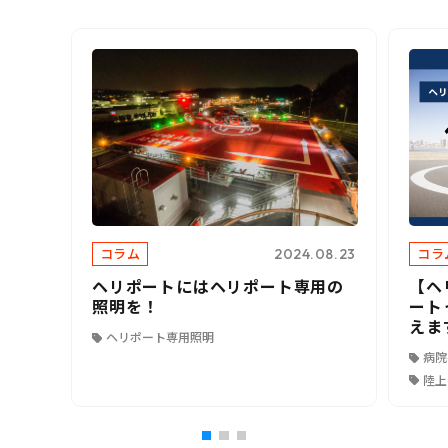
コラム
コラ
2024.08.23
ヘリポートにはヘリポート専用の
【ヘ
照明を！
ート
えま
ヘリポート専用照明
病院
陸上