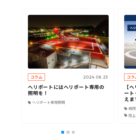
コラム
コラ
2024.08.23
ヘリポートにはヘリポート専用の
【ヘ
照明を！
ート
えま
ヘリポート専用照明
病院
陸上