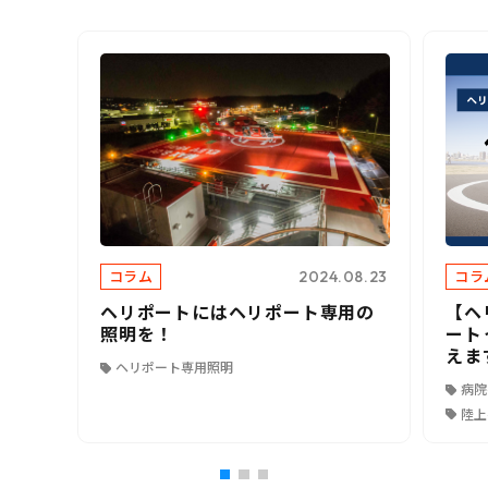
コラム
コラ
2024.08.23
ヘリポートにはヘリポート専用の
【ヘ
照明を！
ート
えま
ヘリポート専用照明
病院
陸上